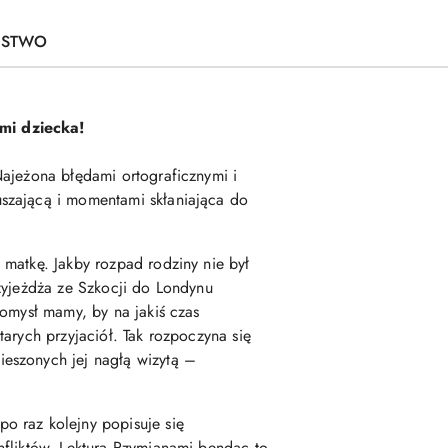
ŃSTWO
ami dziecka!
Najeżona błędami ortograficznymi i
szającą i momentami skłaniająca do
matkę. Jakby rozpad rodziny nie był
zyjeżdża ze Szkocji do Londynu
pomysł mamy, by na jakiś czas
arych przyjaciół. Tak rozpoczyna się
eszonych jej nagłą wizytą –
o raz kolejny popisuje się
nfliktów. Lektura Rzymianami bendąc to