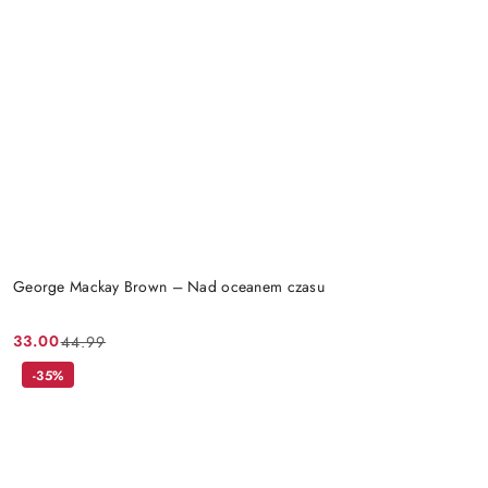
George Mackay Brown – Nad oceanem czasu
33.00
44.99
Cena
Cena
promocyjna:
przed
-35%
promocją: