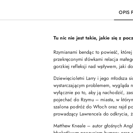
OPIS
Tu nic nie jest takie, jakie się z
Rzymianami bendąc to powieść, której 
przekręconymi słówkami relacja małeg
gorzkiej refleksji nad wpływem, jaki d
Dziewięcioletni Larry i jego młodsza 
wystarczającym problemem, wygląda na 
wyłącznie po to, aby ją nachodzić, za
pojechać do Rzymu – miasta, w którym 
szalona podróż do Włoch oraz rajd po
prowadzący Lawrence’a do odkrycia, ż
Matthew Kneale – autor głośnych Angl
błyskotliwym poczuciem humoru oraz da