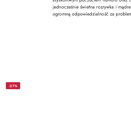
jednocześnie świetna rozrywka i mądre
ogromną odpowiedzialność za problemy
Pomiń karuzelę produktów
-27%