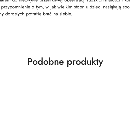
 przypomnienie o tym, w jak wielkim stopniu dzieci nasiąkają sp
 dorosłych potrafią brać na siebie.
Produkty
Podobne produkty
o
statusie: