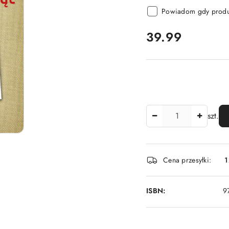
Powiadom gdy produk
cena:
39.99
Ilość
szt.
Dostępność
Cena przesyłki:
1
i
dostawa
ISBN:
9