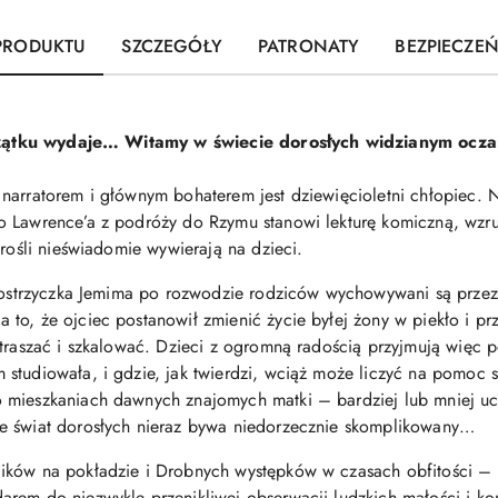
 PRODUKTU
SZCZEGÓŁY
PATRONATY
BEZPIECZE
 początku wydaje… Witamy w świecie dorosłych widzianym ocz
narratorem i głównym bohaterem jest dziewięcioletni chłopiec. 
o Lawrence’a z podróży do Rzymu stanowi lekturę komiczną, wzru
orośli nieświadomie wywierają na dzieci.
siostrzyczka Jemima po rozwodzie rodziców wychowywani są przez 
to, że ojciec postanowił zmienić życie byłej żony w piekło i pr
straszać i szkalować. Dzieci z ogromną radością przyjmują więc 
studiowała, i gdzie, jak twierdzi, wciąż może liczyć na pomoc st
 mieszkaniach dawnych znajomych matki – bardziej lub mniej uci
e świat dorosłych nieraz bywa niedorzecznie skomplikowany…
ików na pokładzie i Drobnych występków w czasach obfitości – p
rem do niezwykle przenikliwej obserwacji ludzkich małości i ko