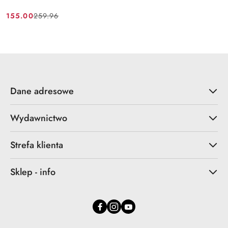
155.00
259.96
Cena
Cena
promocyjna:
przed
promocją:
Dane adresowe
Wydawnictwo
Strefa klienta
Sklep - info