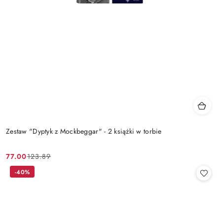
Zestaw "Dyptyk z Mockbeggar" - 2 książki w torbie
77.00
123.89
Cena
Cena
promocyjna:
przed
-40%
promocją: