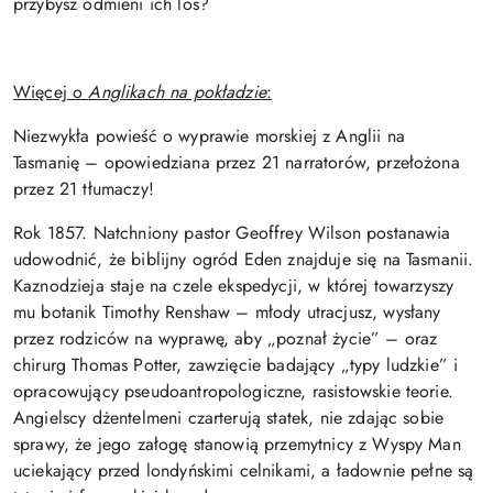
przybysz odmieni ich los?
Więcej o
Anglikach na pokładzie
:
Niezwykła powieść o wyprawie morskiej z Anglii na
Tasmanię – opowiedziana przez 21 narratorów, przełożona
przez 21 tłumaczy!
Rok 1857. Natchniony pastor Geoffrey Wilson postanawia
udowodnić, że biblijny ogród Eden znajduje się na Tasmanii.
Kaznodzieja staje na czele ekspedycji, w której towarzyszy
mu botanik Timothy Renshaw – młody utracjusz, wysłany
przez rodziców na wyprawę, aby „poznał życie” – oraz
chirurg Thomas Potter, zawzięcie badający „typy ludzkie” i
opracowujący pseudoantropologiczne, rasistowskie teorie.
Angielscy dżentelmeni czarterują statek, nie zdając sobie
sprawy, że jego załogę stanowią przemytnicy z Wyspy Man
uciekający przed londyńskimi celnikami, a ładownie pełne są