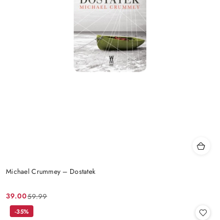
Michael Crummey – Dostatek
39.00
59.99
Cena
Cena
promocyjna:
przed
-35%