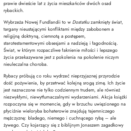
prawie dwieście lat z życia mieszkańców dwóch osad
rybackich.
Wybrzeża Nowej Fundlandii to w
Dostatku
zamknięty świat,
targany nieustającymi konfliktami między zabobonem a
religijną doktryną, ciemnotą a postępem,
starotestamentowymi obsesjami a nadzieją i łagodnością.
Świat, w którym rozpaczliwe łaknienie miłości i lepszego
życia przekazywane jest z pokolenia na pokolenie niczym
nieuleczalna choroba.
Rybacy próbują co roku wydrzeć nieprzyjaznej przyrodzie
dość pożywienia, by przetrwać kolejną srogą zimę. Ich życie
jest naznaczone nie tylko codziennym trudem, ale również
niezwykłymi, niewytłumaczalnymi wydarzeniami. Akcja książki
rozpoczyna się w momencie, gdy w brzuchu uwięzionego na
płyciźnie wieloryba bohaterowie znajdują tajemniczego
mężczyznę: bladego, niemego i cuchnącego rybą – ale
żywego. Czy kojarzący się z biblijnym Jonaszem zagadkowy