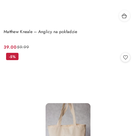
Matthew Kneale – Anglicy na pokładzie
39.00
59.99
Cena
Cena
promocyjna:
przed
-5%
promocją: