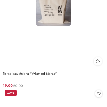
Torba bawełniana "Wiatr od Morza"
19.00
20.00
Cena
Cena
promocyjna:
przed
-42%
promocją: