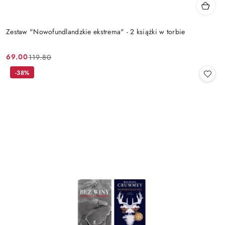
Zestaw "Nowofundlandzkie ekstrema" - 2 książki w torbie
69.00
119.80
Cena
Cena
promocyjna:
przed
-38%
promocją: