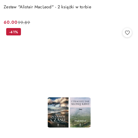
Zestaw "Alistair MacLeod" - 2 książki w torbie
60.00
99.89
Cena
Cena
promocyjna:
przed
-41%
promocją: