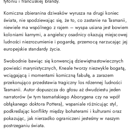
tytoniu i francuskiej brandy.
Komiczna zbieranina dziwaków wyrusza na drugi koniec
świata, nie spodziewając się, że to, co zastanie na Tasmanii,
niewiele ma wspólnego z rajem – wyspa usiana jest bowiem
koloniami karnymi, a angielscy osadnicy okazują miejscowej
ludności niezrozumienie i pogardę, przemocą narzucając jej
europejskie standardy życia.
Swobodnie bawiąc się konwencją dziewiętnastowiecznych
powieści marynistycznych, Kneale tworzy niezwykle bogatą,
wciągającą i momentami komiczną fabułę, a zarazem
przekonująco przedstawia tragiczny los rdzennej ludności
Tasmanii. Autor dopuszcza do głosu aż dwudziestu jeden
narratorów (w tym tasmańskiego Aborygena czy na wpół
obłąkanego doktora Pottera), wspaniale różnicując styl,
podkreślając konflikty między bohaterami i kulturami oraz
pokazując, jak nierzadko ograniczeni jesteśmy w naszym
postrzeganiu świata.