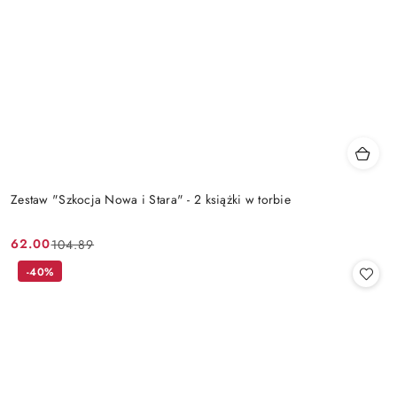
Zestaw "Szkocja Nowa i Stara" - 2 książki w torbie
62.00
104.89
Cena
Cena
promocyjna:
przed
-40%
promocją: