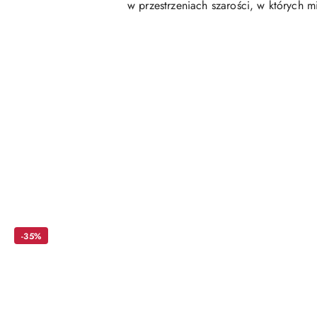
w przestrzeniach szarości, w których m
Pomiń karuzelę produktów
-35%