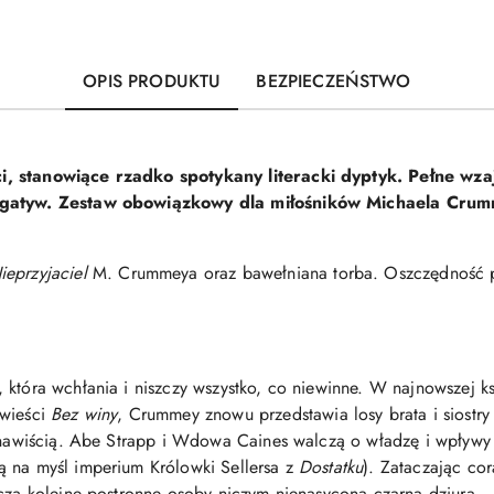
OPIS PRODUKTU
BEZPIECZEŃSTWO
i, stanowiące rzadko spotykany literacki dyptyk. Pełne wz
negatyw. Zestaw obowiązkowy dla miłośników Michaela Cru
ieprzyjaciel
M. Crummeya oraz bawełniana torba. Oszczędność p
 która wchłania i niszczy wszystko, co niewinne. W najnowszej ks
wieści
Bez winy
, Crummey znowu przedstawia losy brata i siostry
nienawiścią. Abe Strapp i Wdowa Caines walczą o władzę i wpływ
 na myśl imperium Królowki Sellersa z
Dostatku
). Zataczając cor
zczą kolejne postronne osoby niczym nienasycona czarna dziura.