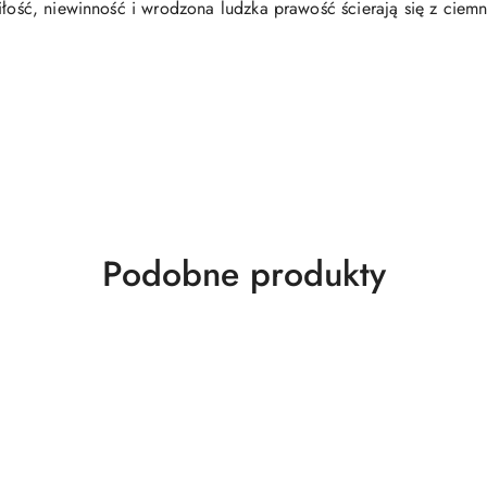
iłość, niewinność i wrodzona ludzka prawość ścierają się z ciem
Produkty
Podobne produkty
o
statusie: