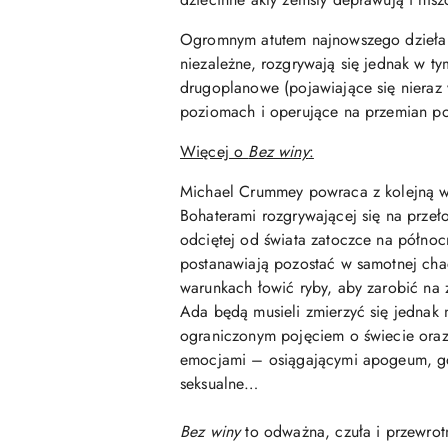
Ogromnym atutem najnowszego dzieła
niezależne, rozgrywają się jednak w ty
drugoplanowe (pojawiające się nieraz 
poziomach i operujące na przemian po
Więcej o
Bez winy
:
Michael Crummey powraca z kolejną wyb
Bohaterami rozgrywającej się na przeł
odciętej od świata zatoczce na północ
postanawiają pozostać w samotnej chac
warunkach łowić ryby, aby zarobić na 
Ada będą musieli zmierzyć się jednak 
ograniczonym pojęciem o świecie oraz
emocjami – osiągającymi apogeum, gdy 
seksualne…
Bez winy
to odważna, czuła i przewrot