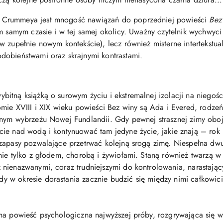
 Crummeya jest mnogość nawiązań do poprzedniej powieści
Bez
m samym czasie i w tej samej okolicy. Uważny czytelnik wychwyci
w zupełnie nowym kontekście), lecz również misterne intertekstua
dobieństwami oraz skrajnymi kontrastami.
itną książką o surowym życiu i ekstremalnej izolacji na niegoś
omie XVIII i XIX wieku powieści Bez winy są Ada i Evered, rodze
nym wybrzeżu Nowej Fundlandii. Gdy pewnej strasznej zimy oboje
ie nad wodą i kontynuować tam jedyne życie, jakie znają – rok p
zapasy pozwalające przetrwać kolejną srogą zimę. Niespełna dwu
nie tylko z głodem, chorobą i żywiołami. Staną również twarzą w
 nienazwanymi, coraz trudniejszymi do kontrolowania, narastają
w okresie dorastania zacznie budzić się między nimi całkowicie
na powieść psychologiczna najwyższej próby, rozgrywająca się w