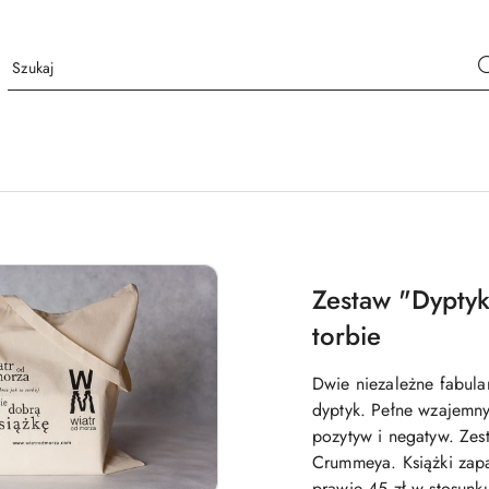
Zestaw "Dyptyk
torbie
Dwie niezależne fabular
dyptyk. Pełne wzajemny
pozytyw i negatyw. Ze
Crummeya. Książki zap
prawie 45 zł w stosunk