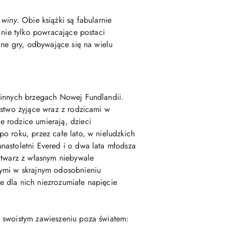
 winy
. Obie książki są fabularnie
 nie tylko powracające postaci
lne gry, odbywające się na wielu
cinnych brzegach Nowej Fundlandii.
ństwo żyjące wraz z rodzicami w
 rodzice umierają, dzieci
o roku, przez całe lato, w nieludzkich
nastoletni Evered i o dwa lata młodsza
 twarz z własnym niebywale
cymi w skrajnym odosobnieniu
 dla nich niezrozumiałe napięcie
 swoistym zawieszeniu poza światem: