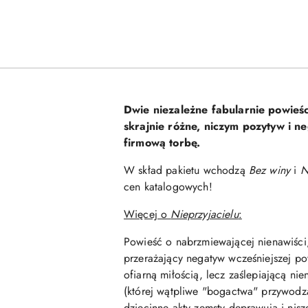
Dwie niezależne fabularnie powieśc
skrajnie różne, niczym pozytyw i 
firmową torbę.
W skład pakietu wchodzą
Bez winy
i
N
cen katalogowych!
Więcej o
Nieprzyjacielu
:
Powieść o nabrzmiewającej nienawiści,
przerażający negatyw wcześniejszej po
ofiarną miłością, lecz zaślepiającą 
(której wątpliwe "bogactwa" przywodzą
dziecinne akty zemsty deprawują i nis