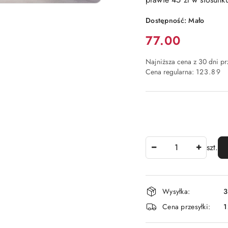
Dostępność:
Mało
Cena:
77.00
Najniższa cena z 30 dni p
Cena regularna:
123.89
Ilość
szt.
Dostępność
Wysyłka:
3
i
Cena przesyłki:
1
dostawa